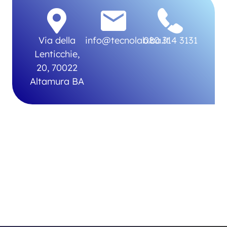
Via della
info@tecnolab.ba.it
080 314 3131
Lenticchie,
20, 70022
Altamura BA