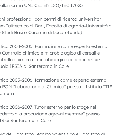
̀ alla norma UNI CEI EN ISO/IEC 17025
ni professionali con centri di ricerca universitari
r-Politecnico di Bari, Facoltà di agraria-Università di
o Studi Basile-Caramia di Locorotondo)
tico 2004-2005: Formazione come esperto esterno
 Controllo chimico e microbiologico di cereali e
ntrollo chimico e microbiologico di acque reflue
cuola IPSIA di Santeramo in Colle
tico 2005-2006: formazione come esperto esterno
o PON “Laboratorio di Chimica” presso L’Istituto ITIS
ltamura
tico 2006-2007: Tutor esterno per lo stage nel
ddetto alla produzione agro-alimentare” presso
TIS di Santeramo in Colle
o del Comitato Tecnico Scientifico e Comitato di