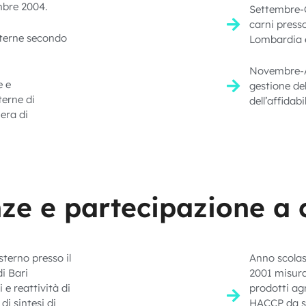
mbre 2004.
Settembre-Co
carni presso
interne secondo
Lombardia 
Novembre-Ass
e e
gestione del
terne di
dell’affidab
era di
ze e partecipazione a
terno presso il
Anno scola
i Bari
2001 misura 
e reattività di
prodotti agr
i sintesi di
HACCP da svo