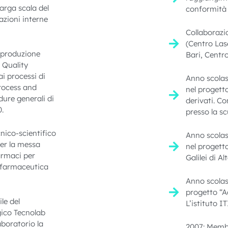
arga scala del
conformita
azioni interne
Collaborazio
(Centro Lase
 produzione
Bari, Centr
 Quality
i processi di
Anno scolas
Process and
nel progetto
ure generali di
derivati. Co
.
presso la s
ico-scientifico
Anno scolas
er la messa
nel progett
armaci per
Galilei di A
 farmaceutica
Anno scolas
progetto “A
le del
L’istituto I
ico Tecnolab
aboratorio la
2007: Membr