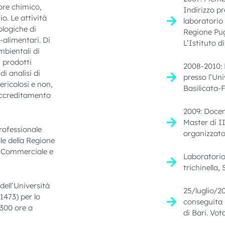
tore chimico,
Indirizzo pr
o. Le attività
laboratorio 
ologiche di
Regione Pug
-alimentari. Di
L’Istituto 
ambientali di
, prodotti
2008-2010: 
di analisi di
presso l’Univ
pericolosi e non,
Basilicata-F
 accreditamento
2009: Docent
Master di II
rofessionale
organizzato
le della Regione
tà Commerciale e
Laboratorio 
trichinella,
ell’Università
25/luglio/2
 1473) per lo
conseguita p
 300 ore a
di Bari. Vo