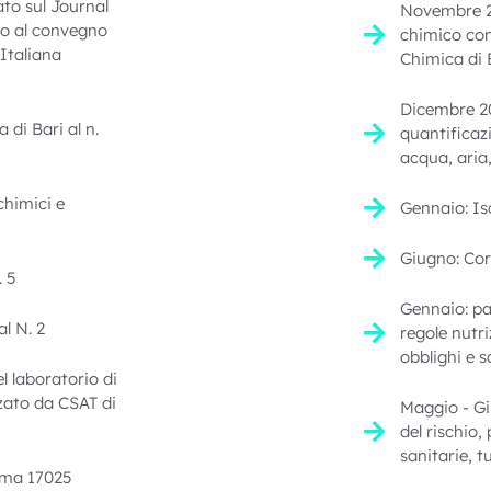
to sul Journal
Novembre 201
so al convegno
chimico con
 Italiana
Chimica di B
Dicembre 201
 di Bari al n.
quantificazi
acqua, aria, 
chimici e
Gennaio: Isc
Giugno: Co
. 5
Gennaio: pa
al N. 2
regole nutri
obblighi e s
 laboratorio di
zato da CSAT di
Maggio - Gi
del rischio,
sanitarie, t
orma 17025