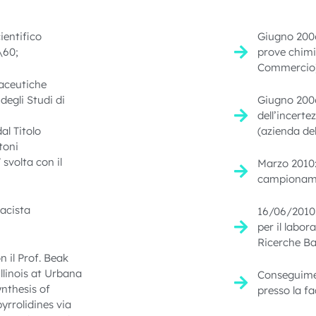
ientifico
Giugno 2006
\60;
prove chimi
Commercio)
aceutiche
 degli Studi di
Giugno 2006
dell’incert
al Titolo
(azienda d
toni
svolta con il
Marzo 2010: 
campionamen
macista
16/06/2010:
per il labo
Ricerche Ba
 il Prof. Beak
llinois at Urbana
Conseguimen
ynthesis of
presso la fa
yrrolidines via