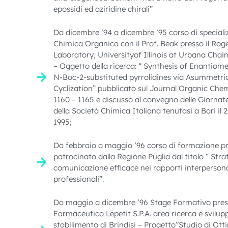
epossidi ed aziridine chirali”
Da dicembre ’94 a dicembre ’95 corso di speciali
Chimica Organica con il Prof. Beak presso il Ro
Laboratory, Universityof Illinois at Urbana Chai
– Oggetto della ricerca: “ Synthesis of Enantiome
N-Boc-2-substituted pyrrolidines via Asummetri
Cyclization” pubblicato sul Journal Organic Chem
1160 – 1165 e discusso al convegno delle Giornate
della Società Chimica Italiana tenutasi a Bari il
1995;
Da febbraio a maggio ’96 corso di formazione pr
patrocinato dalla Regione Puglia dal titolo “ Stra
comunicazione efficace nei rapporti interpersona
professionali”.
Da maggio a dicembre ’96 Stage Formativo pres
Farmaceutico Lepetit S.P.A. area ricerca e svilup
stabilimento di Brindisi – Progetto”Studio di Ott