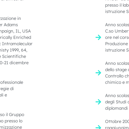
presso il la
istruzione 
zzazione in
ger Adams
Anno scolas
mpaign, IL, USA
C.so Umbert
rically Enriched
ore nel cors
c Intramolecular
Produzione 
isty 1999, 64,
istruzione 
 Scientifiche
 20-21 dicembre
Anno scolas
dello stage 
Controllo ch
ofessionale
chimico e m
tegie di
li e
Anno scolas
degli Studi 
diplomandi 
so il Gruppo
po presso lo
Ottobre 200
imizzazione
raggiungime